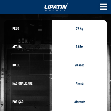
PESO
79 Kg
ALTURA
1,85m
IDADE
28 anos
NACIONALIDADE
Alemã
POSIÇÃO
Atacante