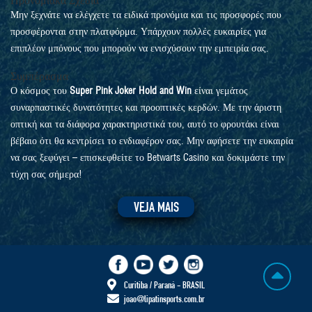
Προνομιακά Σχέδια
Μην ξεχνάτε να ελέγχετε τα ειδικά προνόμια και τις προσφορές που
προσφέρονται στην πλατφόρμα. Υπάρχουν πολλές ευκαιρίες για
επιπλέον μπόνους που μπορούν να ενισχύσουν την εμπειρία σας.
Συμπέρασμα
Ο κόσμος του
Super Pink Joker Hold and Win
είναι γεμάτος
συναρπαστικές δυνατότητες και προοπτικές κερδών. Με την άριστη
οπτική και τα διάφορα χαρακτηριστικά του, αυτό το φρουτάκι είναι
βέβαιο ότι θα κεντρίσει το ενδιαφέρον σας. Μην αφήσετε την ευκαιρία
να σας ξεφύγει – επισκεφθείτε το Betwarts Casino και δοκιμάστε την
τύχη σας σήμερα!
VEJA MAIS
Curitiba / Paraná - BRASIL
joao@lipatinsports.com.br