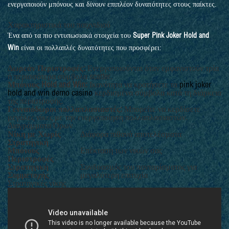
ενεργοποιούν μπόνους και δίνουν επιπλέον δυνατότητες στους παίκτες.
Χαρακτηριστικά του παιχνιδιού
Ένα από τα πιο εντυπωσιακά στοιχεία του
Super Pink Joker Hold and
Win
είναι οι πολλαπλές δυνατότητες που προσφέρει:
Δωρεάν Περιστροφές:
Ενεργοποιούνται όταν εμφανιστούν τρία
ή περισσότερα σύμβολα scatter.
Μπόνους Hold and Win:
Ικανότητα να κρατήσετε τα
pink joker
hold and win demo casino
κερδισμένα σύμβολα κατά τη διάρκεια
της περιστροφής.
Γενναιόδωροι πολλαπλασιαστές:
Μπορείτε να κερδίσετε
μεγάλες νίκες με την ενεργοποίηση πολλαπλασιαστών.
Διαγράμματα Όρων
Νίκη με Χωρίς
Διάφορα πιθανά αποτελέσματα
Στρατηγική
Мπόνους
Επέκταση των νικών σας
Περιστροφές
Στρατηγική
Συνδυασμός του πονταρίσματος για
Συμμετοχής
μεγαλύτερη επιτυχία
Στρατηγικές νίκης