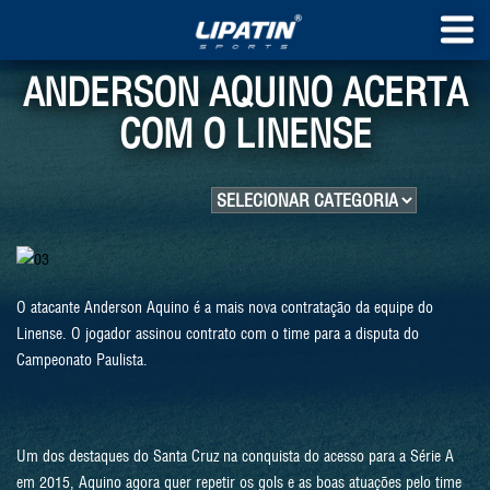
ANDERSON AQUINO ACERTA
COM O LINENSE
O atacante Anderson Aquino é a mais nova contratação da equipe do
Linense. O jogador assinou contrato com o time para a disputa do
Campeonato Paulista.
Um dos destaques do Santa Cruz na conquista do acesso para a Série A
em 2015, Aquino agora quer repetir os gols e as boas atuações pelo time