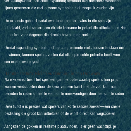
verrassingswinst; een enkel expanding symbool kan meerdere winnende
lijnen genereren die met gewone symbolen niet mogelijk zouden zijn.
De expansie gebeurt nadat eventuele reguliere wins in die spin zijn
uitbetaald, zodat spelers een directe toename in potentiële uitbetalingen zien
—perfect voor degenen die directe bevrediging zoeken.
Omdat expanding symbols niet op aangrenzende reels hoeven te staan om
te winnen, kunnen spelers voelen dat elke spin echte potentie heeft voor
een explosieve payout.
Gamble Feature: Risico vs Beloning in een Oogwenk
Na elke winst biedt het spel een gamble‑optie waarbij spelers hun prijs
kunnen verdubbelen door de kleur van een kaart met de voorkant naar
beneden te raden of het te vier‑ of te meervoudigen door het suit te raden.
Deze functie is precies wat spelers van korte sessies zoeken—een snelle
beslissing die groot kan uitbetalen of de winst direct kan wegspoelen.
Aangezien de gokken in realtime plaatsvinden, is er geen wachttijd; je