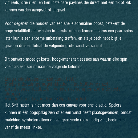
vijf reels, drie rijen, en tien instelbare paylines die direct met een tik of klik
kunnen worden aangezet of uitgezet.
Voor degenen die houden van een snelle adrenaline‑boost, betekent de
hoge volatiliteit dat winsten in bursts kunnen komen—soms een paar spins
later kun je een enorme uitbetaling treffen, en als je pech hebt blijf je
gewoon draaien totdat de volgende grote winst verschijnt.
Dit ontwerp moedigt korte, hoog‑intensiteit sessies aan waarin elke spin
voelt als een sprint naar de volgende beloning.
Laag instapkosten—inzet vanaf €0.01
Snelle uitbetalingsmogelijkheden—tot 5.000× je inzet
Direct visueel feedback—winsten verschijnen zodra de reels
stoppen
Hoe de Game Layout Snelle Spelbevordert
Het 5×3 raster is niet meer dan een canvas voor snelle actie. Spelers
kunnen in één oogopslag zien of er een winst heeft plaatsgevonden, omdat
matching-symbolen alleen op aangrenzende reels nodig zijn, beginnend
vanaf de meest linkse.