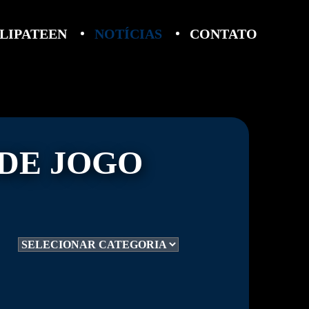
LIPATEEN
NOTÍCIAS
CONTATO
 DE JOGO