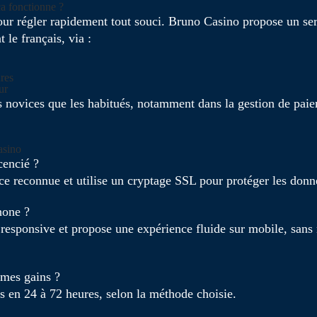
a fonctionne ?
ur régler rapidement tout souci. Bruno Casino propose un serv
 le français, via :
res
ur
les novices que les habitués, notamment dans la gestion de pa
asino
cencié ?
ce reconnue et utilise un cryptage SSL pour protéger les donné
hone ?
 responsive et propose une expérience fluide sur mobile, sans 
r mes gains ?
és en 24 à 72 heures, selon la méthode choisie.