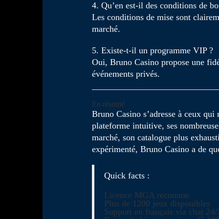
4. Qu’en est-il des conditions de b
Les conditions de mise sont claire
marché.
5. Existe-t-il un programme VIP ?
Oui, Bruno Casino propose une fidél
événements privés.
En résumé
Bruno Casino s’adresse à ceux qui re
plateforme intuitive, ses nombreuse
marché, son catalogue plus exhausti
expérimenté, Bruno Casino a de quoi
Quick facts :
Licence MGA reconnue
Plus de 1200 jeux disponibles
Support en français via chat 24/