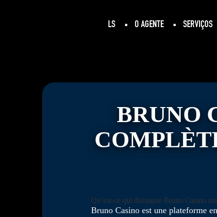
LS
O AGENTE
SERVIÇOS
BRUNO 
COMPLÈTE
Qu’est-ce qui distingue Bruno Casino sur
Bruno Casino est une plateforme en