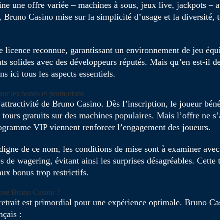
ine une offre variée – machines à sous, jeux live, jackpots – a
Bruno Casino mise sur la simplicité d’usage et la diversité, 
e licence reconnue, garantissant un environnement de jeu équi
ats solides avec des développeurs réputés. Mais qu’en est-il 
s ici tous les aspects essentiels.
sur les bonus et promotions
’attractivité de Bruno Casino. Dès l’inscription, le joueur bé
tours gratuits sur des machines populaires. Mais l’offre ne s’
ogramme VIP viennent renforcer l’engagement des joueurs.
digne de ce nom, les conditions de mise sont à examiner avec
es de wagering, évitant ainsi les surprises désagréables. Cette
ux bonus trop restrictifs.
pose Bruno Casino ?
retrait est primordial pour une expérience optimale. Bruno Ca
nçais :