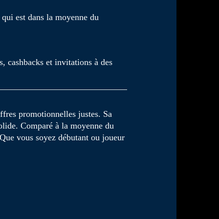
e qui est dans la moyenne du
, cashbacks et invitations à des
offres promotionnelles justes. Sa
 solide. Comparé à la moyenne du
. Que vous soyez débutant ou joueur