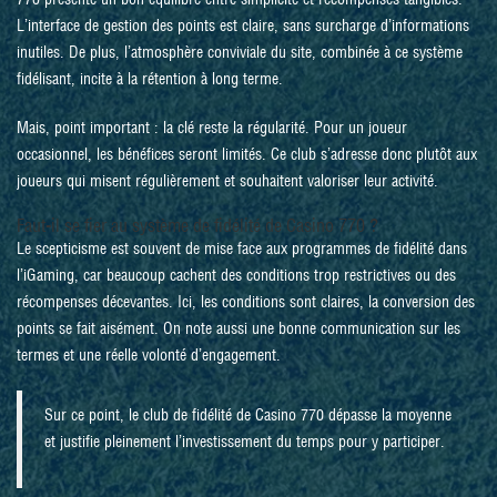
L’interface de gestion des points est claire, sans surcharge d’informations
inutiles. De plus, l’atmosphère conviviale du site, combinée à ce système
fidélisant, incite à la rétention à long terme.
Mais, point important : la clé reste la régularité. Pour un joueur
occasionnel, les bénéfices seront limités. Ce club s’adresse donc plutôt aux
joueurs qui misent régulièrement et souhaitent valoriser leur activité.
Faut-il se fier au système de fidélité de Casino 770 ?
Le scepticisme est souvent de mise face aux programmes de fidélité dans
l’iGaming, car beaucoup cachent des conditions trop restrictives ou des
récompenses décevantes. Ici, les conditions sont claires, la conversion des
points se fait aisément. On note aussi une bonne communication sur les
termes et une réelle volonté d’engagement.
Sur ce point, le club de fidélité de Casino 770 dépasse la moyenne
et justifie pleinement l’investissement du temps pour y participer.