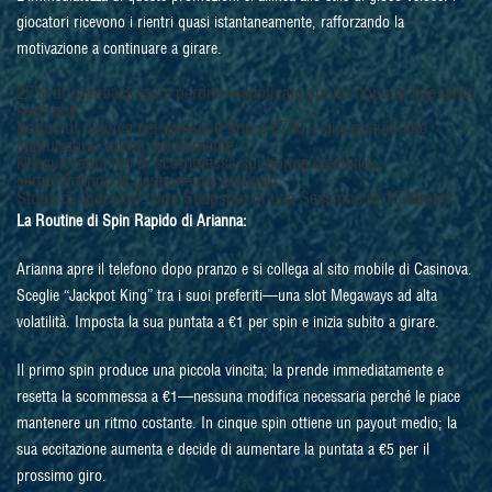
giocatori ricevono i rientri quasi istantaneamente, rafforzando la
motivazione a continuare a girare.
25% di cashback sulle perdite—applicato subito dopo la fine della
sessione
Bonus di ricarica nel weekend fino a €700 + giri gratuiti che
aggiungono valore rapidamente
Nessun requisito di scommessa sui bonus cashback,
semplificando la gestione del bankroll
Storie di Giocatori: Uno Snapshot di una Sessione di 15 Minuti
La Routine di Spin Rapido di Arianna:
Arianna apre il telefono dopo pranzo e si collega al sito mobile di Casinova.
Sceglie “Jackpot King” tra i suoi preferiti—una slot Megaways ad alta
volatilità. Imposta la sua puntata a €1 per spin e inizia subito a girare.
Il primo spin produce una piccola vincita; la prende immediatamente e
resetta la scommessa a €1—nessuna modifica necessaria perché le piace
mantenere un ritmo costante. In cinque spin ottiene un payout medio; la
sua eccitazione aumenta e decide di aumentare la puntata a €5 per il
prossimo giro.