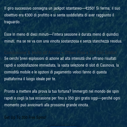
Il giro successivo consegna un jackpot istantaneo—€250! Si ferma; il suo
obiettivo era €300 di profitto e si sente soddisfatta di aver raggiunto il
traguardo.
Esce in meno di dieci minuti—l’intera sessione è durata meno di quindici
minuti, ma se ne va con una vincita sostanziosa e senza stanchezza residua.
Conclusione & Invito all’Azione – Ottieni Fino a 350 Giri Gratis!
Se cerchi brevi esplosioni di azione ad alta intensità che offrano risultati
rapidi e soddisfazione immediata, la vasta selezione di slot di Casinova, la
comodità mobile e le opzioni di pagamento veloci fanno di questa
piattaforma il luogo ideale per te.
Pronto a mettere alla prova la tua fortuna? Immergiti nel mondo dei spin
rapidi e cogli la tua occasione per fino a 350 giri gratis oggi—perché ogni
momento può avvicinarti alla prossima grande vincita.
Get Up To 350 Free Spins!