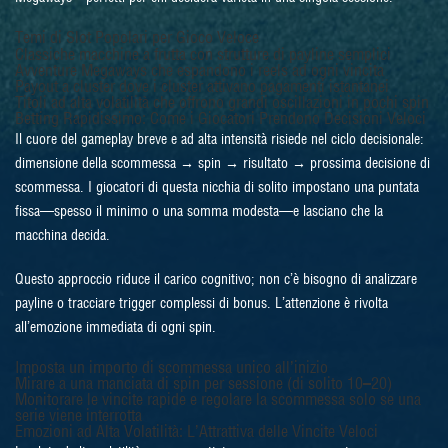
Temi di Slot Popolari per Gioco Veloce
Classiche macchine a frutta con strutture di payline semplici
Avventure Megaways che espandono i reels ad ogni vincita
Payout a cluster dove i cluster attivano pagamenti istantanei
Titoli ad alta volatilità che offrono grandi oscillazioni in pochi spin
Betting Rapidissimo: Come i Giocatori Prendono Decisioni Veloci
Il cuore del gameplay breve e ad alta intensità risiede nel ciclo decisionale:
dimensione della scommessa → spin → risultato → prossima decisione di
scommessa. I giocatori di questa nicchia di solito impostano una puntata
fissa—spesso il minimo o una somma modesta—e lasciano che la
macchina decida.
Questo approccio riduce il carico cognitivo; non c’è bisogno di analizzare
payline o tracciare trigger complessi di bonus. L’attenzione è rivolta
all’emozione immediata di ogni spin.
Imposta un importo di scommessa unico all’inizio
Mirare a una manciata di spin per sessione (di solito 10–20)
Monitorare le vincite rapide e regolare la scommessa solo se una
serie viene interrotta
Emozioni ad Alta Volatilità: L’Attrattiva delle Vincite Veloci