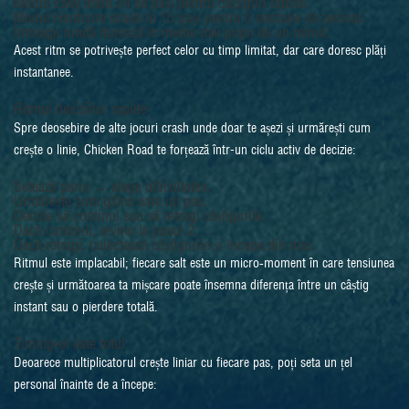
Modul Easy oferă 24 de pași pentru câștiguri rapide.
Modul Hardcore scade la 15 pași pentru o senzație de pericol.
Întreaga rundă durează în medie mai puțin de un minut.
Acest ritm se potrivește perfect celor cu timp limitat, dar care doresc plăți
instantanee.
Ritmul deciziilor rapide
Spre deosebire de alte jocuri crash unde doar te așezi și urmărești cum
crește o linie, Chicken Road te forțează într-un ciclu activ de decizie:
Setează pariu → alege dificultatea.
Urmărește cum găina sare un pas.
Decide să continui sau să retragi câștigurile.
Dacă continui, revino la pasul 2.
Dacă retragi, colectează câștigurile și începe din nou.
Ritmul este implacabil; fiecare salt este un micro‑moment în care tensiunea
crește și următoarea ta mișcare poate însemna diferența între un câștig
instant sau o pierdere totală.
Timing-ul este totul
Deoarece multiplicatorul crește liniar cu fiecare pas, poți seta un țel
personal înainte de a începe: