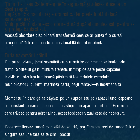
Țintind 2× sau 3× te menține în siguranță și adesea duce la un
câștig rapid.
Depășind 5× riscul crește dramatic, dar poate fi plătit dacă
supraviețuiești.
Mulți jucători stabilesc o oprire dură după al cincilea salt pentru a-
și proteja bankroll-ul.
Această abordare disciplinată transformă ceea ce ar putea fi o cursă
emoțională într-o succesiune gestionabilă de micro‑decizii.
Furia traversării găinii
Din punct vizual, jocul seamănă cu o urmărire de desene animate prin
trafic. Sprite-ul găinii flutură frenetic în timp ce sare peste capcane
invizibile. Interfața luminoasă păstrează toate datele esențiale—
multiplicatorul curent, mărimea pariu, pașii rămași—la îndemâna ta.
Momentul în care găina pășește pe un cuptor sau pe capacul unei capcane
este instant; ecranul clipoceste și câștigul tău apare ca artificii. Pentru cei
care trăiesc pentru adrenaline, acest feedback vizual este de neprețuit.
Deoarece fiecare rundă este atât de scurtă, poți încapea zeci de runde într-o
singură sesiune fără să te simți obosit: