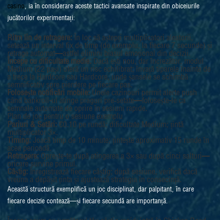
casino
, ia în considerare aceste tactici avansate inspirate din obiceiurile
jucătorilor experimentați:
Ritm lin de retragere:
În loc să aștepți multiplicatori aleatorii,
setează un interval fix de timp (de exemplu, la fiecare 7 secunde) și
retrage automat—astfel elimini biasul emoțional din decizii.
Începe cu dificultate medie:
Dacă ești nou, dar încrezător, modul
Medium (22 pași) oferă un risc echilibrat; învață tiparele înainte de
a trece la Hardcore sau Hardcore, unde șansele se schimbă
semnificativ spre pierdere pe fiecare pas.
Folosește notificări mobile:
Unele cazinouri permit alerte push
când bankroll-ul atinge praguri pre‑setate—folosește-le ca
semnale automate de oprire în sesiuni rapide.
Plan de joc pentru o sesiune exemplu
Pariuri & Setări:
€0.10 pe rundă; dificultate Medium; țintă
multiplicator 3×.
Timing:
Joacă timp de 10 minute; țintește aproximativ 15 runde în
acea perioadă.
Retragere:
Oprește-te după atingerea a 3× sau după cinci salturi—
oricare survine primul.
Câștig:
Înregistrează fiecare câștig; după sesiune, verifică dacă
vreuna a depășit ținta și ajustează strategia în consecință.
Această structură exemplifică un joc disciplinat, dar palpitant, în care
fiecare decizie contează—și fiecare secundă are importanță.