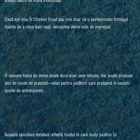
același cadru de înaltă intensitate.
Demo Play: Ideal pentru învățare rapidă
Dacă ești nou în Chicken Road sau vrei doar să-ți perfecționezi timingul
înainte de a risca bani reali, versiunea demo este de neprețuit:
Nu necesită înregistrare; începi instant din orice browser sau
dispozitiv mobil.
Toate cele patru niveluri de dificultate sunt disponibile pentru a
experimenta setările de risc fără cost.
Același motor RNG alimentează atât versiunea demo, cât și pe cea
cu bani reali—fiecare salt este la fel de imprevizibil ca și cu
fonduri live.
O sesiune tipică de demo poate dura doar zece minute, dar poate produce
zeci de runde de practică—ideal pentru jucătorii care prosperă în sesiuni
scurte de antrenament.
Învățare prin repetiție
Începe cu modul Easy (24 pași) pentru a te familiariza cu mecanica
timing-ului.
Observă cât durează până când multiplicatorii ating 2× față de 5×.
Imită-ți strategia preferată pe niveluri mai dificile odată ce te simți
încrezător.
Această abordare iterativă reflectă modul în care mulți jucători își