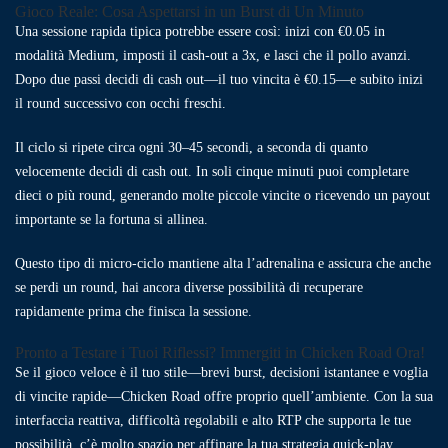
Gioco Reale: Cosa Aspettarsi in un Burst di Un Minuto
Una sessione rapida tipica potrebbe essere così: inizi con €0.05 in
modalità Medium, imposti il cash‑out a 3x, e lasci che il pollo avanzi.
Dopo due passi decidi di cash out—il tuo vincita è €0.15—e subito inizi
il round successivo con occhi freschi.
Il ciclo si ripete circa ogni 30–45 secondi, a seconda di quanto
velocemente decidi di cash out. In soli cinque minuti puoi completare
dieci o più round, generando molte piccole vincite o ricevendo un payout
importante se la fortuna si allinea.
Questo tipo di micro‑ciclo mantiene alta l’adrenalina e assicura che anche
se perdi un round, hai ancora diverse possibilità di recuperare
rapidamente prima che finisca la sessione.
Pronto a Testare i Tuoi Riflessi? Immergiti in Chicken Road Ora!
Se il gioco veloce è il tuo stile—brevi burst, decisioni istantanee e voglia
di vincite rapide—Chicken Road offre proprio quell’ambiente. Con la sua
interfaccia reattiva, difficoltà regolabili e alto RTP che supporta le tue
possibilità, c’è molto spazio per affinare la tua strategia quick‑play.