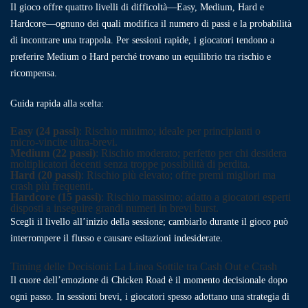
Il gioco offre quattro livelli di difficoltà—Easy, Medium, Hard e
Hardcore—ognuno dei quali modifica il numero di passi e la probabilità
di incontrare una trappola. Per sessioni rapide, i giocatori tendono a
preferire Medium o Hard perché trovano un equilibrio tra rischio e
ricompensa.
Guida rapida alla scelta:
Easy (24 passi)
: Rischio minimo; ideale per principianti o
micro‑vincite ultra‑brevi.
Medium (22 passi)
: Rischio moderato; perfetto per chi desidera
moltiplicatori decenti senza troppe possibilità di perdita.
Hard (20 passi)
: Rischio più elevato; offre premi migliori ma
crash più frequenti.
Hardcore (15 passi)
: Rischio massimo; adatto a giocatori esperti
disposti a inseguire grandi numeri in brevi burst.
Scegli il livello all’inizio della sessione; cambiarlo durante il gioco può
interrompere il flusso e causare esitazioni indesiderate.
Timing delle Decisioni: La Linea Sottile tra Cash Out e Crash
Il cuore dell’emozione di Chicken Road è il momento decisionale dopo
ogni passo. In sessioni brevi, i giocatori spesso adottano una strategia di