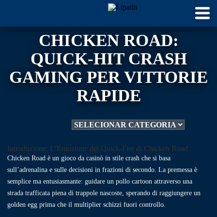
CHICKEN ROAD:
QUICK‑HIT CRASH
GAMING PER VITTORIE
RAPIDE
Introduzione: L’Emozione del Quick‑Fire di Chicken Road
Chicken Road è un gioco da casinò in stile crash che si basa
sull’adrenalina e sulle decisioni in frazioni di secondo. La premessa è
semplice ma entusiasmante: guidare un pollo cartoon attraverso una
strada trafficata piena di trappole nascoste, sperando di raggiungere un
golden egg prima che il multiplier schizzi fuori controllo.