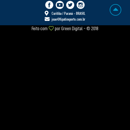
Curitiba / Paraná - BRASIL
joao@lipatinsports.com.br
Feito com
por
Green Digital
- © 2018