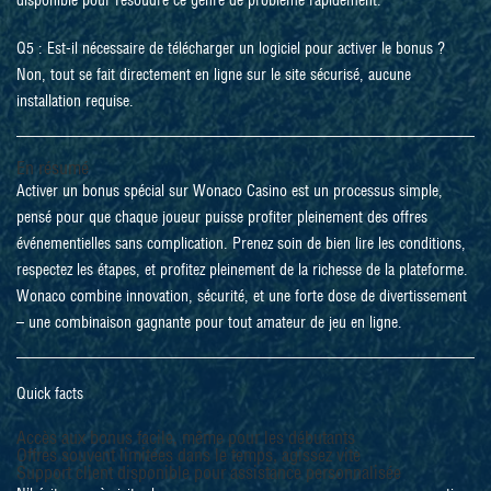
disponible pour résoudre ce genre de problème rapidement.
Q5 : Est-il nécessaire de télécharger un logiciel pour activer le bonus ?
Non, tout se fait directement en ligne sur le site sécurisé, aucune
installation requise.
En résumé
Activer un bonus spécial sur Wonaco Casino est un processus simple,
pensé pour que chaque joueur puisse profiter pleinement des offres
événementielles sans complication. Prenez soin de bien lire les conditions,
respectez les étapes, et profitez pleinement de la richesse de la plateforme.
Wonaco combine innovation, sécurité, et une forte dose de divertissement
– une combinaison gagnante pour tout amateur de jeu en ligne.
Quick facts
Accès aux bonus facile, même pour les débutants
Offres souvent limitées dans le temps, agissez vite
Support client disponible pour assistance personnalisée