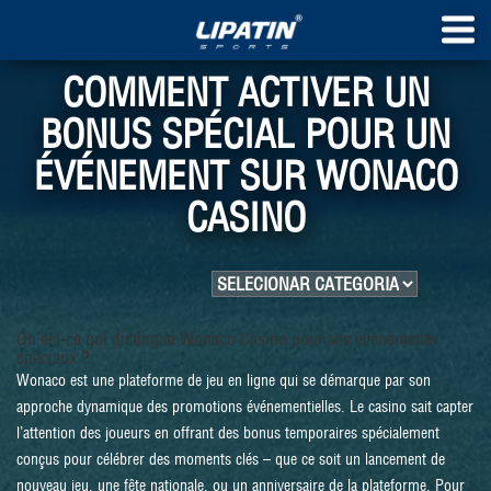
COMMENT ACTIVER UN
BONUS SPÉCIAL POUR UN
ÉVÉNEMENT SUR WONACO
CASINO
Qu’est-ce qui distingue Wonaco Casino pour ses événements
spéciaux ?
Wonaco est une plateforme de jeu en ligne qui se démarque par son
approche dynamique des promotions événementielles. Le casino sait capter
l’attention des joueurs en offrant des bonus temporaires spécialement
conçus pour célébrer des moments clés – que ce soit un lancement de
nouveau jeu, une fête nationale, ou un anniversaire de la plateforme. Pour