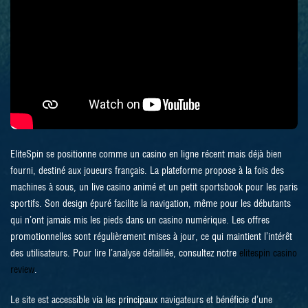
EliteSpin se positionne comme un casino en ligne récent mais déjà bien
fourni, destiné aux joueurs français. La plateforme propose à la fois des
machines à sous, un live casino animé et un petit sportsbook pour les paris
sportifs. Son design épuré facilite la navigation, même pour les débutants
qui n’ont jamais mis les pieds dans un casino numérique. Les offres
promotionnelles sont régulièrement mises à jour, ce qui maintient l’intérêt
des utilisateurs. Pour lire l’analyse détaillée, consultez notre
elitespin casino
review
.
Le site est accessible via les principaux navigateurs et bénéficie d’une