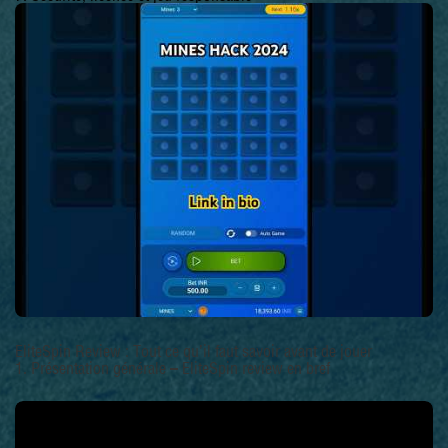
EliteSpin Review : Tout ce qu’il faut savoir avant de jouer
1. Présentation générale – EliteSpin review en bref