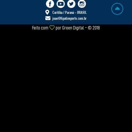
Curitiba / Paraná - BRASIL
joao@lipatinsports.com.br
Feito com
por
Green Digital
- © 2018