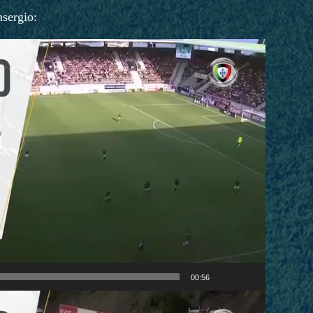
nsergio:
00:56