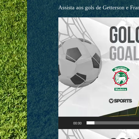
Assista aos gols de Getterson e Fra
Tocador
de
vídeo
00:00
Tocador
de