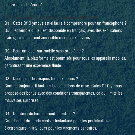
confortable et sécurisé.
FAQ – Gates Of Olympus et le joueur francophone
Q1 : Gates Of Olympus est-il facile à comprendre pour un francophone ?
Oui, l’ensemble du jeu est disponible en français, avec des explications
claires, ce qui le rend accessible même aux novices.
Q2 : Peut-on jouer sur mobile sans problème ?
Absolument, la plateforme est optimisée pour tous les appareils mobiles,
garantissant une expérience fluide.
Q3 : Quels sont les risques liés aux bonus ?
Comme toujours, il faut lire les conditions de mise. Gates Of Olympus
propose des bonus avec des conditions transparentes, ce qui limite les
mauvaises surprises.
Q4 : Combien de temps prend un retrait ?
Cela dépend du mode choisi : instantané pour les portefeuilles
électroniques, 1 à 2 jours pour les virements bancaires.