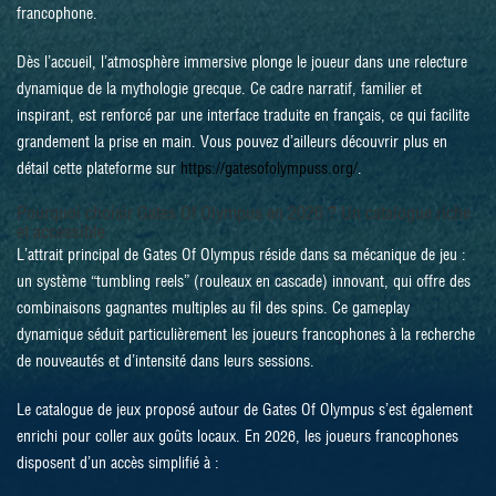
francophone.
Dès l’accueil, l’atmosphère immersive plonge le joueur dans une relecture
dynamique de la mythologie grecque. Ce cadre narratif, familier et
inspirant, est renforcé par une interface traduite en français, ce qui facilite
grandement la prise en main. Vous pouvez d’ailleurs découvrir plus en
détail cette plateforme sur
https://gatesofolympuss.org/
.
Pourquoi choisir Gates Of Olympus en 2026 ? Un catalogue riche
et accessible
L’attrait principal de Gates Of Olympus réside dans sa mécanique de jeu :
un système “tumbling reels” (rouleaux en cascade) innovant, qui offre des
combinaisons gagnantes multiples au fil des spins. Ce gameplay
dynamique séduit particulièrement les joueurs francophones à la recherche
de nouveautés et d’intensité dans leurs sessions.
Le catalogue de jeux proposé autour de Gates Of Olympus s’est également
enrichi pour coller aux goûts locaux. En 2026, les joueurs francophones
disposent d’un accès simplifié à :