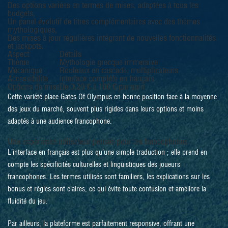
Des options variées en termes de mises, adaptées à tous les
budgets,
Un panel évolutif de titres complémentaires avec des thèmes
mythologiques,
Des mises à jour régulières intégrant de nouvelles fonctionnalités
et jackpots.
Aspect
Détails
Thème
Mythologie grecque immersive
Mécanique
Rouleaux en cascade, multiplicateurs
Accessibilité
Interface complète en français
Options de mise
De 0,20 € à 100 € par spin
Cette variété place Gates Of Olympus en bonne position face à la moyenne
des jeux du marché, souvent plus rigides dans leurs options et moins
adaptés à une audience francophone.
Une expérience utilisateur pensée pour les francophones
L’interface en français est plus qu’une simple traduction ; elle prend en
compte les spécificités culturelles et linguistiques des joueurs
francophones. Les termes utilisés sont familiers, les explications sur les
bonus et règles sont claires, ce qui évite toute confusion et améliore la
fluidité du jeu.
Par ailleurs, la plateforme est parfaitement responsive, offrant une