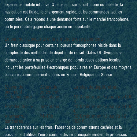
expérience mobile intuitive. Que ce soit sur smartphone ou tablette, la
navigation est fluide, le chargement rapide, et les commandes tactiles
optimisées. Cela répond à une demande forte sur le marché francophone,
où le jeu mobile gagne chaque année en popularité.
Le pari sur la sécurité et la simplicité des paiements
Un frein classique pour certains joueurs francophones réside dans la
complexité des méthodes de dépôt et de retrait. Gates Of Olympus se
démarque grâce à sa prise en charge de nombreuses options locales,
incluant les portefeuilles électroniques populaires en Europe et des moyens
bancaires communément utilisés en France, Belgique ou Suisse.
Moyen de
Délais de
Limites de dépôt/retrait
paiement
traitement
Carte bancaire
Instantané
10 € minimum / Jusqu’à 5 000
€
Portefeuilles e-
Instantané
20 € minimum / Jusqu’à 3 000
€
Virements
24-48h
50 € minimum / Jusqu’à 10
bancaires
000 €
La transparence sur les frais, l’absence de commissions cachées et la
possibilité d’utiliser l’euro comme devise principale rendent le processus