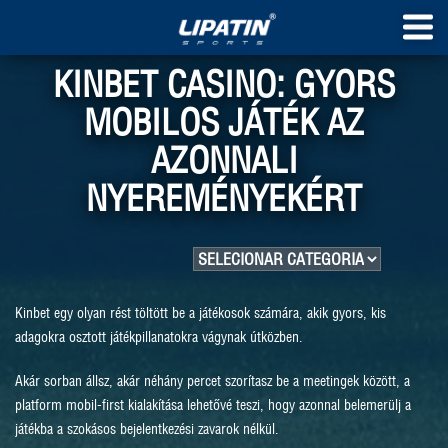
KINBET CASINO: GYORS
MOBILOS JÁTÉK AZ
AZONNALI
NYEREMÉNYEKÉRT
Kinbet egy olyan rést töltött be a játékosok számára, akik gyors, kis
adagokra osztott játékpillanatokra vágynak útközben.
Akár sorban állsz, akár néhány percet szorítasz be a meetingek között, a
platform mobil-first kialakítása lehetővé teszi, hogy azonnal belemerülj a
játékba a szokásos bejelentkezési zavarok nélkül.