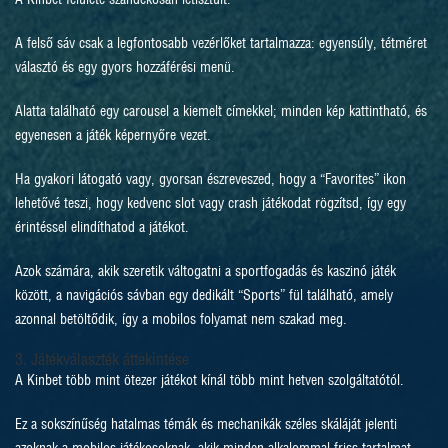
A felső sáv csak a legfontosabb vezérlőket tartalmazza: egyensúly, tétméret
választó és egy gyors hozzáférési menü.
Alatta található egy carousel a kiemelt címekkel; minden kép kattintható, és
egyenesen a játék képernyőre vezet.
Ha gyakori látogató vagy, gyorsan észreveszed, hogy a “Favorites” ikon
lehetővé teszi, hogy kedvenc slot vagy crash játékodat rögzítsd, így egy
érintéssel elindíthatod a játékot.
Azok számára, akik szeretik váltogatni a sportfogadás és kaszinó játék
között, a navigációs sávban egy dedikált “Sports” fül található, amely
azonnal betöltődik, így a mobilos folyamat nem szakad meg.
3. Játékválaszték áttekintése
A Kinbet több mint ötezer játékot kínál több mint hetven szolgáltatótól.
Ez a sokszínűség hatalmas témák és mechanikák széles skáláját jelenti