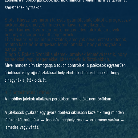
azoknak a mobilos játékosoknak, akik minden alkalommal friss tartalmat
szeretnének nyitáskor.
Slots: Klasszikus három tárcsás gyümölcsjátékoktól a progresszív
jackpotokig, amelyek filmes grafikával rendelkeznek.
Crash Games: Gyors tempójú, magas tétes játékok, amelyek
néhány másodperc alatt véget érnek.
Live Dealer: Valós idejű asztalok, amelyek olyan érzést keltenek,
mintha kaszinó lounge-ban lennél anélkül, hogy elhagynád a
nappalid.
Bingo & Poker: Szociális elemek, amelyek lehetővé teszik, hogy
barátokkal vagy idegenekkel játssz rövid időszakokban.
Mivel minden cím támogatja a touch controls-t, a játékosok egyszerűen
érintéssel vagy ujjcsúsztatással helyezhetnek el téteket anélkül, hogy
elhagynák a játék oldalát.
4. Döntéshozatali ritmus
A mobilos játékok általában percekben mérhetők, nem órákban.
A játékosok gyakran egy gyors döntési ciklusban közelítik meg minden
játékot: tét beállítása → fogadás meghelyezése → eredmény várása →
ismétlés vagy váltás.