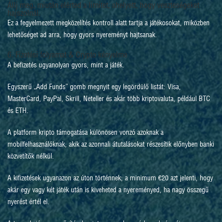
Állj meg, miután elérted a limitet, ahelyett, hogy veszteségeket
hajszolnál.
Ez a fegyelmezett megközelítés kontroll alatt tartja a játékosokat, miközben
lehetőséget ad arra, hogy gyors nyereményt hajtsanak.
6. Fizetési folyamat & Crypto kényelme
A befizetés ugyanolyan gyors, mint a játék.
Egyszerű „Add Funds” gomb megnyit egy legördülő listát: Visa,
MasterCard, PayPal, Skrill, Neteller és akár több kriptovaluta, például BTC
és ETH.
A platform kripto támogatása különösen vonzó azoknak a
mobilfelhasználóknak, akik az azonnali átutalásokat részesítik előnyben banki
közvetítők nélkül.
A kifizetések ugyanazon az úton történnek; a minimum €20 azt jelenti, hogy
akár egy vagy két játék után is kiveheted a nyereményed, ha nagy összegű
nyerést értél el.