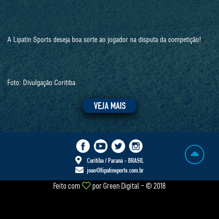
A Lipatin Sports deseja boa sorte ao jogador na disputa da competição!
Foto: Divulgação Coritiba
VEJA MAIS
Curitiba / Paraná - BRASIL
joao@lipatinsports.com.br
Feito com
por
Green Digital
- © 2018