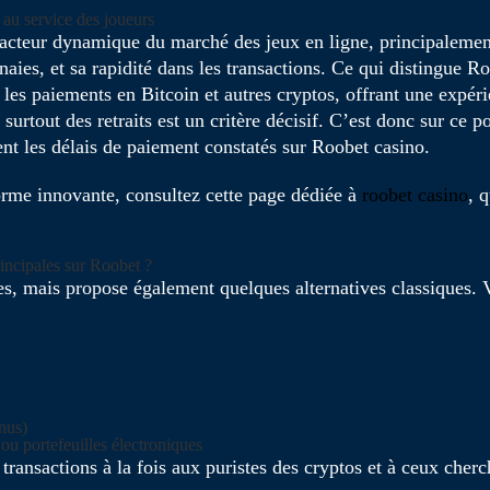
au service des joueurs
cteur dynamique du marché des jeux en ligne, principalement
aies, et sa rapidité dans les transactions. Ce qui distingue R
s les paiements en Bitcoin et autres cryptos, offrant une expéri
t surtout des retraits est un critère décisif. C’est donc sur ce 
nt les délais de paiement constatés sur Roobet casino.
forme innovante, consultez cette page dédiée à
roobet casino
, 
incipales sur Roobet ?
es, mais propose également quelques alternatives classiques.
nus)
 ou portefeuilles électroniques
 transactions à la fois aux puristes des cryptos et à ceux cher