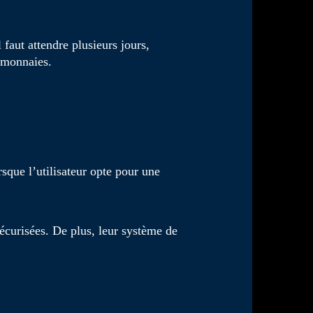
 faut attendre plusieurs jours,
omonnaies.
sque l’utilisateur opte pour une
sécurisées. De plus, leur système de