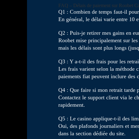
FAQ – Délais de paiement sur Roobet C
Q1 : Combien de temps faut-il pour 
En général, le délai varie entre 10 
Q2 : Puis-je retirer mes gains en e
Roobet mise principalement sur les 
mais les délais sont plus longs (jus
Q3 : Y a-t-il des frais pour les retrai
Les frais varient selon la méthode c
paiements fiat peuvent inclure des 
Q4 : Que faire si mon retrait tarde 
Contactez le support client via le c
rapidement.
Q5 : Le casino applique-t-il des limi
Oui, des plafonds journaliers et me
dans la section dédiée du site.