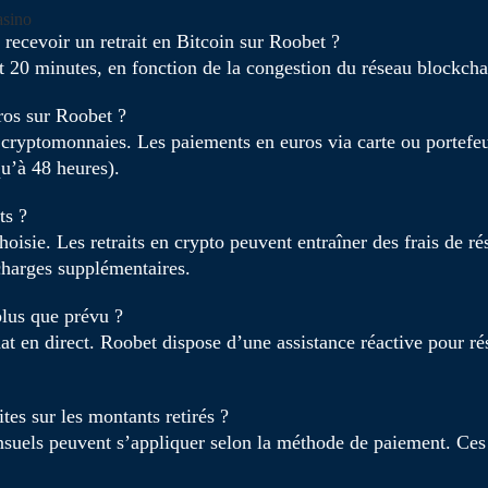
asino
recevoir un retrait en Bitcoin sur Roobet ?
et 20 minutes, en fonction de la congestion du réseau blockcha
uros sur Roobet ?
cryptomonnaies. Les paiements en euros via carte ou portefeui
qu’à 48 heures).
ts ?
hoisie. Les retraits en crypto peuvent entraîner des frais de r
charges supplémentaires.
plus que prévu ?
hat en direct. Roobet dispose d’une assistance réactive pour r
tes sur les montants retirés ?
nsuels peuvent s’appliquer selon la méthode de paiement. Ces 