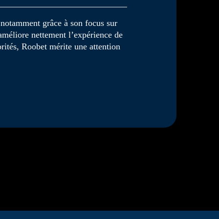
, notamment grâce à son focus sur
 améliore nettement l’expérience de
iorités, Roobet mérite une attention