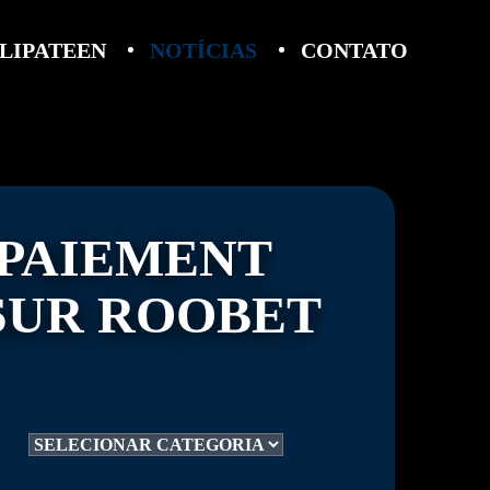
LIPATEEN
NOTÍCIAS
CONTATO
 PAIEMENT
SUR ROOBET