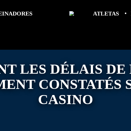
EINADORES
ATLETAS
NT LES DÉLAIS DE
ENT CONSTATÉS 
CASINO