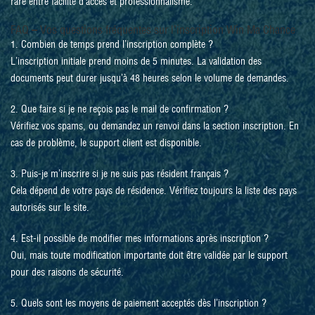
rare entre facilité d’accès et professionnalisme.
FAQ – Vos questions fréquentes sur l’inscription Win Ma Chance
1. Combien de temps prend l’inscription complète ?
L’inscription initiale prend moins de 5 minutes. La validation des
documents peut durer jusqu’à 48 heures selon le volume de demandes.
2. Que faire si je ne reçois pas le mail de confirmation ?
Vérifiez vos spams, ou demandez un renvoi dans la section inscription. En
cas de problème, le support client est disponible.
3. Puis-je m’inscrire si je ne suis pas résident français ?
Cela dépend de votre pays de résidence. Vérifiez toujours la liste des pays
autorisés sur le site.
4. Est-il possible de modifier mes informations après inscription ?
Oui, mais toute modification importante doit être validée par le support
pour des raisons de sécurité.
5. Quels sont les moyens de paiement acceptés dès l’inscription ?