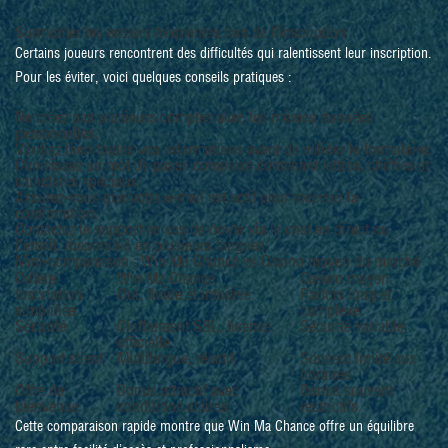
Surmonter les erreurs fréquentes lors de l’inscription
Certains joueurs rencontrent des difficultés qui ralentissent leur inscription.
Pour les éviter, voici quelques conseils pratiques :
Ne créez pas plusieurs comptes avec les mêmes données
personnelles.
Vérifiez bien toutes vos informations avant de valider le formulaire.
Choisissez un mot de passe complexe contenant lettres, chiffres et
caractères spéciaux.
Assurez-vous que votre e-mail est actif pour recevoir la
confirmation.
Contactez le support en cas de doute via le chat en direct ou
l’email, disponible en plusieurs langues.
Mini-comparaison : Win Ma Chance vs Casino moyen du marché
Critère
Win Ma Chance
Casino moyen
Inscription
Oui, fluide et intuitive
Parfois long et
simplifiée
complexe
Sécurité
Chiffrement SSL, licence
Sécurité variable
officielle
Support client
Multilingue, réactif
Souvent limité aux
horaires
Offre de
Bonus attractif avec
Bonus souvent
bienvenue
conditions claires
restrictifs
Cette comparaison rapide montre que Win Ma Chance offre un équilibre