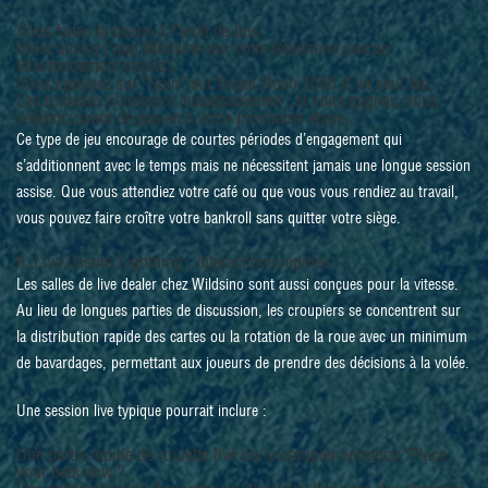
Vous faites la queue à l’arrêt de bus.
Vous ouvrez l’app Wildsino sur votre téléphone (aucun
téléchargement requis).
Vous appuyez sur “Spin” sur Sugar Rush 1000 d’un seul tap.
Les rouleaux s’animent instantanément ; si vous gagnez, vous
célébrez avant de passer à votre prochaine étape.
Ce type de jeu encourage de courtes périodes d’engagement qui
s’additionnent avec le temps mais ne nécessitent jamais une longue session
assise. Que vous attendiez votre café ou que vous vous rendiez au travail,
vous pouvez faire croître votre bankroll sans quitter votre siège.
6. Live Casino Lightning : Interactions rapides
Les salles de live dealer chez Wildsino sont aussi conçues pour la vitesse.
Au lieu de longues parties de discussion, les croupiers se concentrent sur
la distribution rapide des cartes ou la rotation de la roue avec un minimum
de bavardages, permettant aux joueurs de prendre des décisions à la volée.
Une session live typique pourrait inclure :
Une partie rapide de roulette live où le croupier annonce “Place
your bets now.”