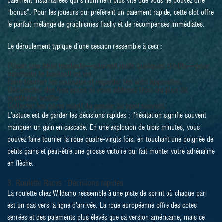
paiement instantanées qui s’illuminent plus vite que vous ne pouvez dire
“bonus”. Pour les joueurs qui préfèrent un paiement rapide, cette slot offre
le parfait mélange de graphismes flashy et de récompenses immédiates.
Le déroulement typique d’une session ressemble à ceci :
Placer une mise modeste—souvent juste quelques crédits—pour
maintenir le bankroll en vie.
Faire tourner les rouleaux et regarder les wild apparaître.
Déclencher des free spins si vous obtenez trois ou plus de
symboles scatter.
Collecter les gains avant de passer au spin suivant.
L’astuce est de garder les décisions rapides ; l’hésitation signifie souvent
manquer un gain en cascade. En une explosion de trois minutes, vous
pouvez faire tourner la roue quatre-vingts fois, en touchant une poignée de
petits gains et peut-être une grosse victoire qui fait monter votre adrénaline
en flèche.
3. Roulette Races : Décisions rapides
La roulette chez Wildsino ressemble à une piste de sprint où chaque pari
est un pas vers la ligne d’arrivée. La roue européenne offre des cotes
serrées et des paiements plus élevés que sa version américaine, mais ce