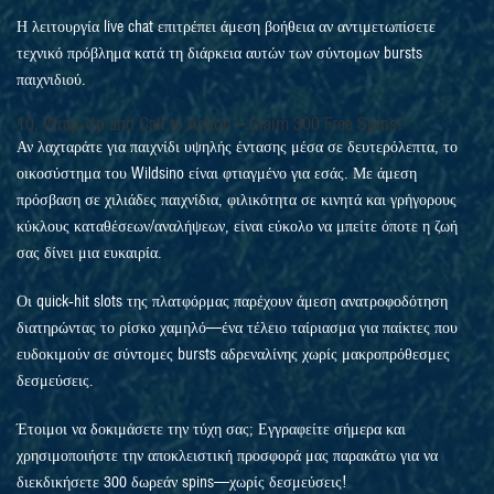
Η λειτουργία live chat επιτρέπει άμεση βοήθεια αν αντιμετωπίσετε
τεχνικό πρόβλημα κατά τη διάρκεια αυτών των σύντομων bursts
παιχνιδιού.
10. Wrap‑Up and Call to Action – Claim 300 Free Spins!
Αν λαχταράτε για παιχνίδι υψηλής έντασης μέσα σε δευτερόλεπτα, το
οικοσύστημα του Wildsino είναι φτιαγμένο για εσάς. Με άμεση
πρόσβαση σε χιλιάδες παιχνίδια, φιλικότητα σε κινητά και γρήγορους
κύκλους καταθέσεων/αναλήψεων, είναι εύκολο να μπείτε όποτε η ζωή
σας δίνει μια ευκαιρία.
Οι quick‑hit slots της πλατφόρμας παρέχουν άμεση ανατροφοδότηση
διατηρώντας το ρίσκο χαμηλό—ένα τέλειο ταίριασμα για παίκτες που
ευδοκιμούν σε σύντομες bursts αδρεναλίνης χωρίς μακροπρόθεσμες
δεσμεύσεις.
Έτοιμοι να δοκιμάσετε την τύχη σας; Εγγραφείτε σήμερα και
χρησιμοποιήστε την αποκλειστική προσφορά μας παρακάτω για να
διεκδικήσετε 300 δωρεάν spins—χωρίς δεσμεύσεις!