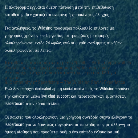
Η πλατφόρμα εγγυάται άμεση πίστωση μετά την επιβεβαίωση
κατάθεσης· δεν χρειάζεται αναμονή ή χειροκίνητος έλεγχος.
Για αναλήψεις, το Wildsino προσφέρει πολλαπλές επιλογές με
γρήγορους χρόνους επεξεργασίας: οι τραπεζικές μεταφορές
ολοκληρώνονται εντός 24 ωρών, ενώ οι crypto αναλήψεις συνήθως
ολοκληρώνονται σε λεπτά.
Καταθέσεις: άμεση πίστωση μέσω Neteller, Skrill, crypto wallets
Αναλήψεις: τραπεζική μεταφορά ή crypto εντός ωρών
Δεν υπάρχει ελάχιστο ποσό κατάθεσης πέρα από €20 για
μπόνους
9. Community of Speedsters – The Wildsino Social Experience
Ενώ δεν υπάρχει dedicated app ή social media hub, το Wildsino προάγει
την κοινότητα μέσω live chat support και περιστασιακών εμφανίσεων
leaderboard στην κύρια σελίδα.
Οι παίκτες που ολοκληρώνουν μια γρήγορη συνεδρία συχνά ελέγχουν το
leaderboard για να δουν πώς συγκρίνονται τα κέρδη τους με άλλα—μια
άμεση αίσθηση που προσθέτει ακόμα ένα επίπεδο ενθουσιασμού.